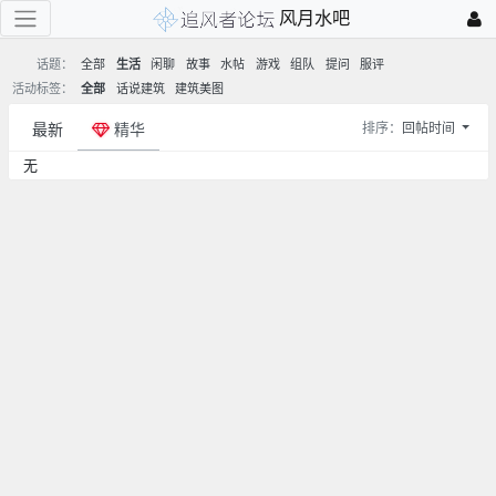
风月水吧
话题：
全部
生活
闲聊
故事
水帖
游戏
组队
提问
服评
活动标签：
全部
话说建筑
建筑美图
最新
精华
排序：
回帖时间
无