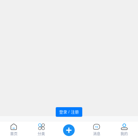
登录 / 注册
追风者论坛 Powered by WindMC
萌ICP
Processed:
0.041
, SQL:
14
备20220059号
您是第
1040188
位访客
首页
分类
消息
我的