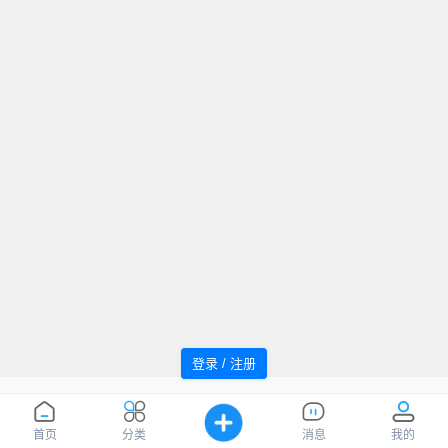
登录 / 注册
追风者论坛 Powered by WindMC
萌ICP
Processed:
0.057
, SQL:
49
备20220059号
您是第
1036848
位访客
首页
分类
消息
我的