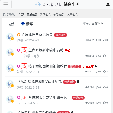
综合事务
论坛事务：
全部
普通公告
活动公告
处罚公告
人事公告
最新
精华
排序：
回帖时间
论坛建议与意见收集
普通公告
冷樱
2022-9-23
1432
0
0
生命奇旅新小镇申请帖
←
冷樱
8月前
1883
4
1
帖子添加图片和视频教程
普通公告
冷樱
2022-9-24
2857
0
2
论坛新增私信和加V认证功能
普通公告
冷樱
2022-9-24
1294
0
0
各位站长：友链申请在这里
普通公告
←
2024-5-5
3618
6
0
论坛搬迁到香港CN2机器