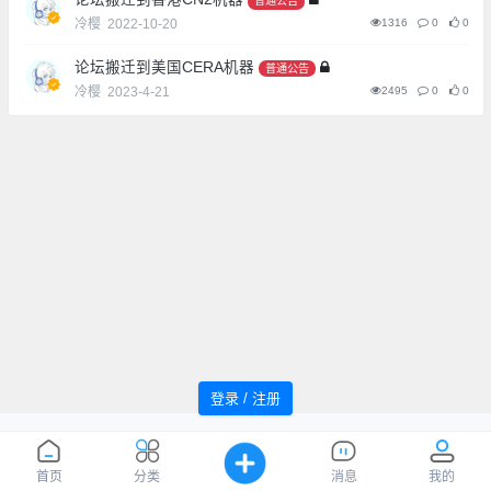
普通公告
冷樱
2022-10-20
1316
0
0
论坛搬迁到美国CERA机器
普通公告
冷樱
2023-4-21
2495
0
0
登录 / 注册
追风者论坛 Powered by WindMC
萌ICP
Processed:
0.059
, SQL:
47
备20220059号
您是第
1037338
位访客
首页
分类
消息
我的