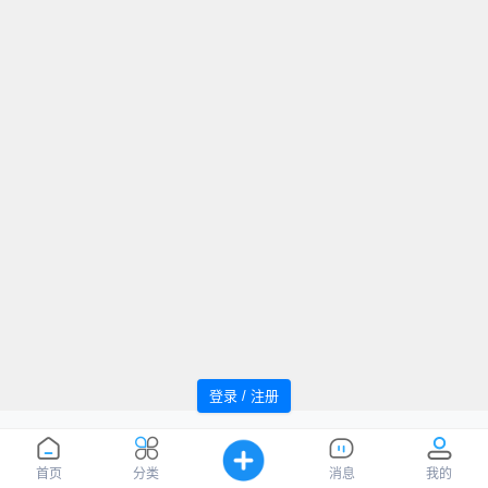
登录 / 注册
追风者论坛 Powered by WindMC
萌ICP
Processed:
0.032
, SQL:
13
备20220059号
您是第
1037682
位访客
首页
分类
消息
我的