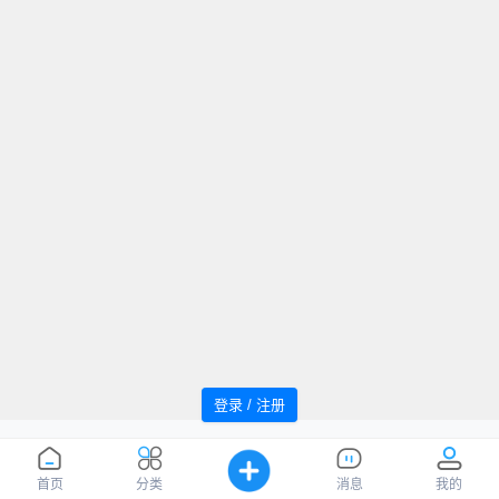
登录 / 注册
追风者论坛 Powered by WindMC
萌ICP
Processed:
0.047
, SQL:
46
备20220059号
您是第
1036561
位访客
首页
分类
消息
我的