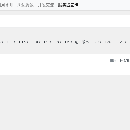
风月水吧
周边资源
开发交流
服务器宣传
8.x
1.17.x
1.15.x
1.10.x
1.9.x
1.8.x
1.6.x
远古版本
1.20.x
1.20.1
1.21.x
排序：
回帖