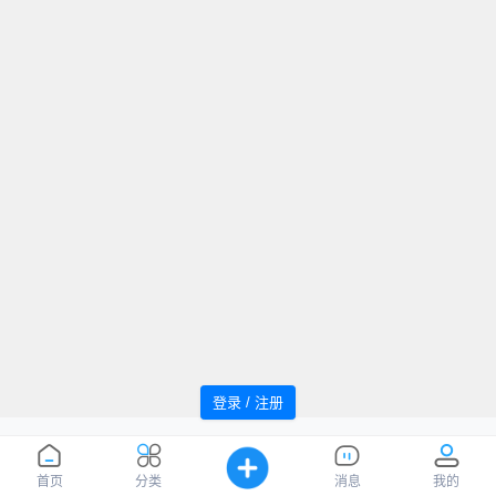
登录 / 注册
追风者论坛 Powered by WindMC
萌ICP
Processed:
0.035
, SQL:
15
备20220059号
您是第
1036308
位访客
首页
分类
消息
我的