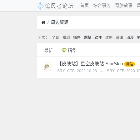
首页
综合事务
奇旅故事
周边资源
分类：
全部
模组
插件
网站
软件
攻略
资讯
动漫
最新
精华
【皮肤站】星空皮肤站 StarSkin
网站
SRY_CTB
2022-10-28
←
SRY_CTB
2023-1