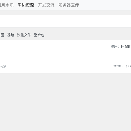
风月水吧
周边资源
开发交流
服务器宣传
地图
视频
汉化文件
整合包
排序：
回帖
0-29
2919