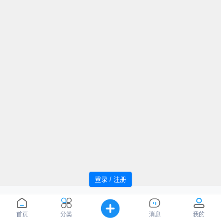
登录 / 注册
追风者论坛 Powered by WindMC
萌ICP
Processed:
0.054
, SQL:
47
备20220059号
您是第
1037990
位访客
首页
分类
消息
我的