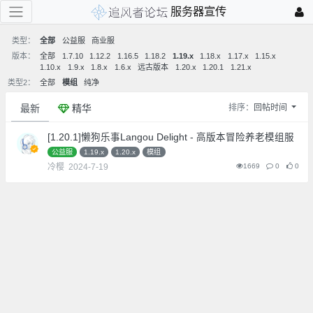
服务器宣传
类型：
全部
公益服
商业服
版本：
全部
1.7.10
1.12.2
1.16.5
1.18.2
1.19.x
1.18.x
1.17.x
1.15.x
1.10.x
1.9.x
1.8.x
1.6.x
远古版本
1.20.x
1.20.1
1.21.x
类型2：
全部
模组
纯净
最新
精华
排序：
回帖时间
[1.20.1]懒狗乐事Langou Delight - 高版本冒险养老模组服
公益服
1.19.x
1.20.x
模组
冷樱
2024-7-19
1669
0
0