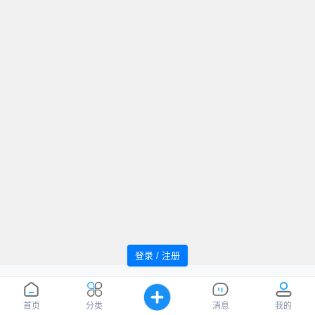
登录 / 注册
追风者论坛 Powered by WindMC
萌ICP
Processed:
0.036
, SQL:
13
备20220059号
您是第
1037130
位访客
首页
分类
消息
我的