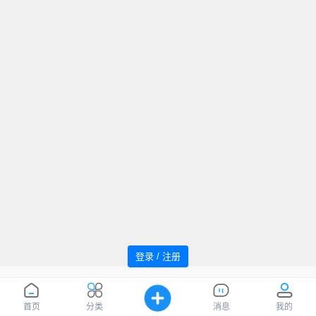
登录 / 注册
追风者论坛 Powered by WindMC
萌ICP
Processed:
0.051
, SQL:
48
备20220059号
您是第
1037230
位访客
首页
分类
消息
我的