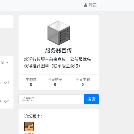
登录
服务器宣传
欢迎各位服主前来宣传，公益服优先
时间
获得推荐图章（联系版主获取）
主题数
今日贴子
今日主题
1
1
8
0
0
搜索
0
0
论坛版主：