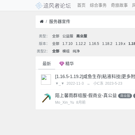
首页
综合事务
奇旅故事
服务器宣传
类型：
全部
公益服
商业服
版本：
全部
1.7.10
1.12.2
1.16.5
1.18.2
1.19.x
1.1
类型2：
全部
模组
纯净
最新
精华
[1.16.5-1.19.2]咸鱼生存|粘液科技|更多
▼_▼
2022-11-3
←
小C冻
2023-5-23
陌上馨雨群组服-假商业-真公益
商业服
Mo_Xin_Yu
8月前