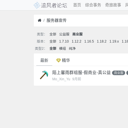
首页
综合事务
奇旅故事
服务器宣传
类型：
全部
公益服
商业服
版本：
全部
1.7.10
1.12.2
1.16.5
1.18.2
1.19.x
1.1
类型2：
全部
模组
纯净
最新
精华
陌上馨雨群组服-假商业-真公益
商业服
Mo_Xin_Yu
9月前