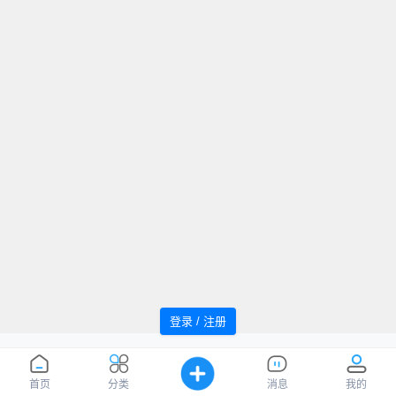
登录 / 注册
追风者论坛 Powered by WindMC
萌ICP
Processed:
0.077
, SQL:
48
备20220059号
您是第
1042031
位访客
首页
分类
消息
我的