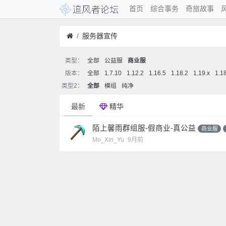
首页
综合事务
奇旅故事
服务器宣传
类型：
全部
公益服
商业服
版本：
全部
1.7.10
1.12.2
1.16.5
1.18.2
1.19.x
1.1
类型2：
全部
模组
纯净
最新
精华
陌上馨雨群组服-假商业-真公益
商业服
Mo_Xin_Yu
9月前