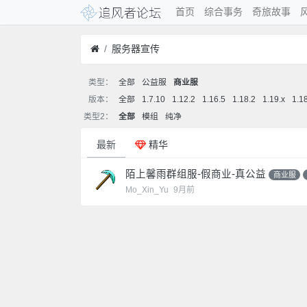
首页
综合事务
奇旅故事
服务器宣传
类型：
全部
公益服
商业服
版本：
全部
1.7.10
1.12.2
1.16.5
1.18.2
1.19.x
1.1
类型2：
全部
模组
纯净
最新
精华
陌上馨雨群组服-假商业-真公益
商业服
Mo_Xin_Yu
9月前